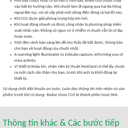
Mỗi bẫy chuột nhắt có lối vào ở mỗi đầu, khiến cho chuột chạy
vào bất kỳ hướng nào. Khi chuột làm đi ngang qua hai tia hồng
ngoại liên tục, nó sẽ vấp phải một dòng điện đóng cả hai lối vào.
Khí CO2 được giải phóng trong hộp kín hơi.
Khí hoạt động nhanh và được công nhận là phương pháp kiểm
soát nhân văn. Không có nguy cơ ô nhiễm vì chuột vẫn bị cô lập
hoàn toàn.
Một đèn cảnh báo sáng lên để cho thấy đã bắt được, thông báo
cho bạn về hoạt động của chuột nhắt.
A warning light illuminates to indicate capture, informing you of
mice activity.
Vì thiết bị khép kín, nhân viên kỹ thuật PestGard có thể lấy chuột
ra một cách cẩn thận cho bạn, trước khi anh ta khởi động lại
thiết bị.
Sử dụng chất diệt khuẩn an toàn. Luôn đọc thông tin trên nhãn và sản
phẩm trước khi sử dụng. Radar chứa CO2 là thành phần hoạt tính.
Thông tin khác & Các bước tiếp